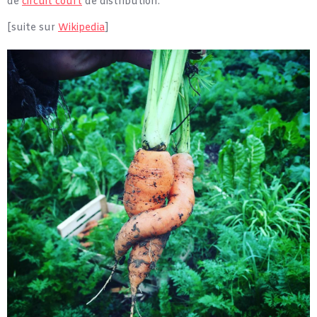
de
circuit court
de distribution.
[suite sur
Wikipedia
]