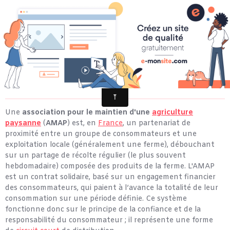
Une AMAP est une
initiative autogérée de consommateurs
.
Ce n'est pas un système de vente, mais
une démarche
d'achat des consommateurs
.
[suite sur le site de
l'Inter AMAP Pays Basque
]
Une
association pour le maintien d'une
agriculture
paysanne
(
AMAP
) est, en
France
, un partenariat de
proximité entre un groupe de consommateurs et une
exploitation locale (généralement une ferme), débouchant
sur un partage de récolte régulier (le plus souvent
hebdomadaire) composée des produits de la ferme. L'AMAP
est un contrat solidaire, basé sur un engagement financier
des consommateurs, qui paient à l’avance la totalité de leur
consommation sur une période définie. Ce système
fonctionne donc sur le principe de la confiance et de la
responsabilité du consommateur ; il représente une forme